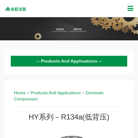
Products And Applications
Domestic Compressor
Commercial Compressor
Home
>
Products And Applications
>
Domestic
Compressor
Variable Frequency Driver
HY系列－R134a(低背压)
Products Technology