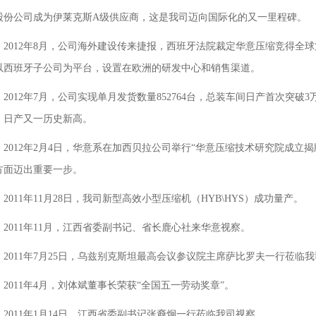
股份公司成为伊莱克斯A级供应商，这是我司迈向国际化的又一里程碑。
2012年8月，公司海外建设传来捷报，西班牙法院裁定华意压缩竞得全球第
以西班牙子公司为平台，设置在欧洲的研发中心和销售渠道。
2012年7月，公司实现单月发货数量852764台，总装车间日产首次突破
、日产又一历史新高。
2012年2月4日，华意系在加西贝拉公司举行“华意压缩技术研究院成立
方面迈出重要一步。
2011年11月28日，我司新型高效小型压缩机（HYB\HYS）成功量产。
2011年11月，江西省委副书记、省长鹿心社来华意视察。
2011年7月25日，乌兹别克斯坦最高会议参议院主席萨比罗夫一行莅临
2011年4月，刘体斌董事长荣获“全国五一劳动奖章”。
2011年1月14日，江西省委副书记张裔炯一行莅临我司视察。