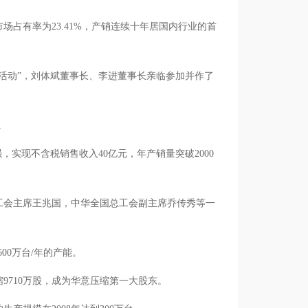
市场占有率为23.41%，产销连续十年居国内行业的首
标庆祝活动”，刘体斌董事长、李进董事长亲临参加并作了
作。
强，实现不含税销售收入40亿元，年产销量突破2000
总工会主席王兆国，中华全国总工会副主席乔传秀等一
600万台/年的产能。
缩9710万股，成为华意压缩第一大股东。