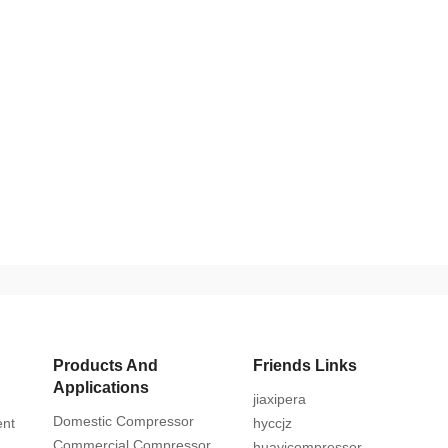
Products And
Friends Links
Applications
jiaxipera
Domestic Compressor
ent
hyccjz
Commercial Compressor
huayicompressor