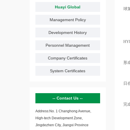
Huayi Global
球
Management Policy
Development History
H
Personnel Management
Company Certificates
形
System Certificates
日
Contact Us
完
Address:No. 1 Changhong Avenue,
High-tech Development Zone,
Jingdezhen City, Jiangxi Province