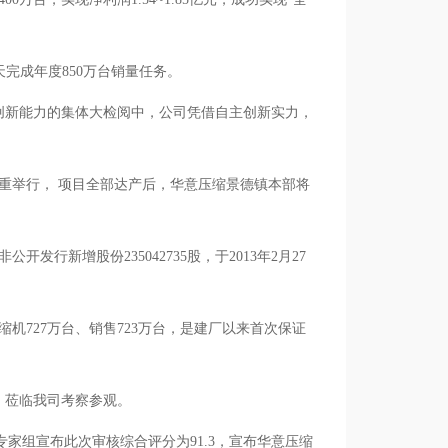
33天完成年度850万台销量任务。
技创新能力的集体大检阅中，公司凭借自主创新实力，
式隆重举行， 项目全部达产后，华意压缩景德镇本部将
年销售收入突破35亿元。
发行新增股份235042735股，于2013年2月27
压缩机727万台、销售723万台，是建厂以来首次保证
下，莅临我司考察参观。
专家组宣布此次审核综合评分为91.3，宣布华意压缩