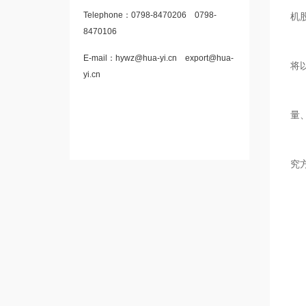
Telephone：
0798-8470206
0798-
机
8470106
E-mail：
hywz@hua-yi.cn
export@hua-
将
yi.cn
量
究