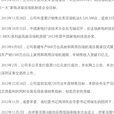
第一大"家电冰箱压缩机制造企业目标。
2013年11月28日，公司年度累计销售出库压缩机达8,520,588台，提前
2013年10月31日，中国家电行业技术大会在无锡召开，在这场家电科
YE-MDU系列超高效压缩机荣获"2013年度中国家电科技进步奖。
2013年6月8日，公司新建年产600万台高效和商用压缩机项目奠基仪
成年产销1500万台以上家用和商用压缩机规模，
2013年2月，公司非公开发行股票11亿元发行成功，并在网上公告。本次非公开
在深圳证券交易所上市。
2012年12月24日，公司提前实现720万台年度销售目标，本部全年生产
成主营盈利的同时全面实现各项销售指标，创造历史性突破。
2012年11月，省委常委、省纪委书记周泽民在市委书记邓保生的陪同
2012年11月2日，在伊莱克斯A级供应商现场审核末次会议上，伊莱克斯