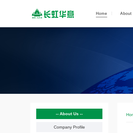
Home
About
About Us
Ho
Company Profile