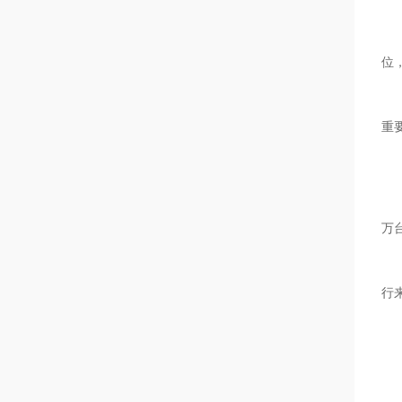
位
重
万
行