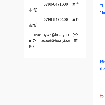
0798-8471688（国内
围
市场）
制
0798-8470106
（海外
市场）
hywz@hua-yi.cn
（公
电子邮箱：
司办）
export@hua-yi.cn
（市
场）
的
计
(
发