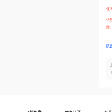
促
依
赠
院