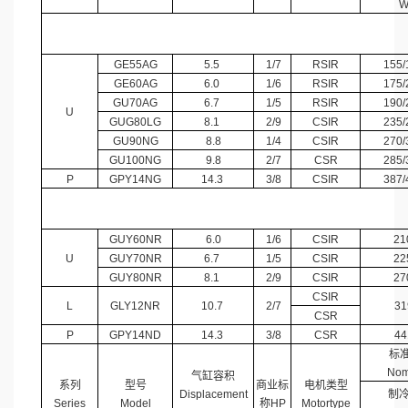
GE55AG
5.5
1/7
RSIR
155/
GE60AG
6.0
1/6
RSIR
175/
GU70AG
6.7
1/5
RSIR
190/
U
GUG80LG
8.1
2/9
CSIR
235/
GU90NG
8.8
1/4
CSIR
270/
GU100NG
9.8
2/7
CSR
285/
P
GPY14NG
14.3
3/8
CSIR
387/
GUY60NR
6.0
1/6
CSIR
21
U
GUY70NR
6.7
1/5
CSIR
22
GUY80NR
8.1
2/9
CSIR
27
CSIR
L
GLY12NR
10.7
2/7
31
CSR
P
GPY14ND
14.3
3/8
CSR
44
标准
Nom
气缸容积
系列
型号
商业标
电机类型
Displacement
制
Series
Model
称HP
Motortype