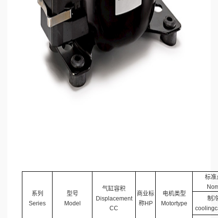
标准点
Nom
气缸容积
系列
型号
商业标
电机类型
Displacement
制
Series
Model
称HP
Motortype
CC
coolingc