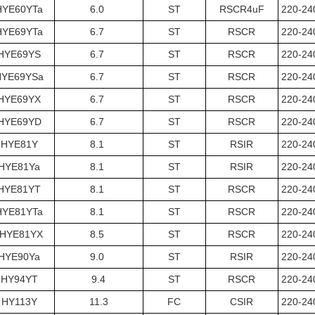
HYE60YTa
6.0
ST
RSCR4uF
220-2
HYE69YTa
6.7
ST
RSCR
220-2
HYE69YS
6.7
ST
RSCR
220-2
HYE69YSa
6.7
ST
RSCR
220-2
HYE69YX
6.7
ST
RSCR
220-2
HYE69YD
6.7
ST
RSCR
220-2
HYE81Y
8.1
ST
RSIR
220-2
HYE81Ya
8.1
ST
RSIR
220-2
HYE81YT
8.1
ST
RSCR
220-2
HYE81YTa
8.1
ST
RSCR
220-2
*HYE81YX
8.5
ST
RSCR
220-2
HYE90Ya
9.0
ST
RSIR
220-2
HY94YT
9.4
ST
RSCR
220-2
HY113Y
11.3
FC
CSIR
220-2