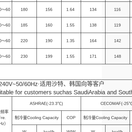
40～60
180
156
1.64
134
116
40～60
185
160
1.55
138
119
40～60
220
190
1.35
164
142
40～60
230
199
1.55
171
148
20-240V~50/60Hz·适用沙特、韩国向等客户
able for customers suchas SaudiArabia and Sout
ASHRAE(-23.3℃)
CECOMAF(-25℃
～频率
Fre.
制冷量Cooling Capacity
COP
制冷量Cooling Capacity
Hz）
W
kcal/h
W/W
W
kcal/h