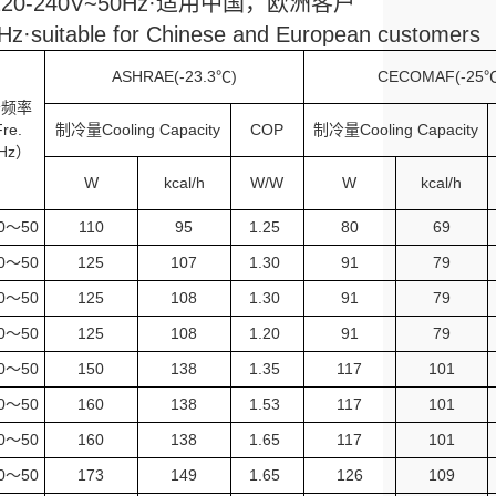
·220-240V~50Hz·适用中国，欧洲客户
·suitable for Chinese and European customers
ASHRAE(-23.3℃)
CECOMAF(-25℃
～频率
Fre.
制冷量Cooling Capacity
COP
制冷量Cooling Capacity
Hz）
W
kcal/h
W/W
W
kcal/h
40～50
110
95
1.25
80
69
40～50
125
107
1.30
91
79
40～50
125
108
1.30
91
79
40～50
125
108
1.20
91
79
40～50
150
138
1.35
117
101
40～50
160
138
1.53
117
101
40～50
160
138
1.65
117
101
40～50
173
149
1.65
126
109