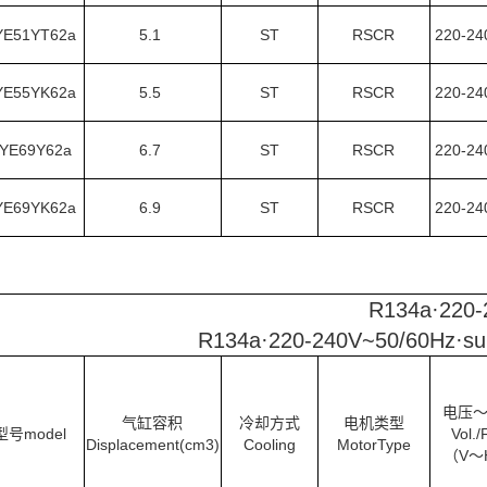
YE51YT62a
5.1
ST
RSCR
220-2
YE55YK62a
5.5
ST
RSCR
220-2
YE69Y62a
6.7
ST
RSCR
220-2
YE69YK62a
6.9
ST
RSCR
220-2
R134a·2
R134a·220-240V~50/60Hz·suit
电压
气缸容积
冷却方式
电机类型
型号model
Vol./
Displacement(cm3)
Cooling
MotorType
（V～