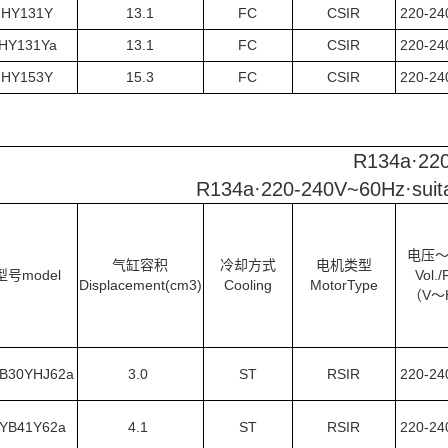
HY131Y
13.1
FC
CSIR
220-2
HY131Ya
13.1
FC
CSIR
220-2
HY153Y
15.3
FC
CSIR
220-2
R134a·
R134a·220-240V~60Hz·suita
电压
气缸容积
冷却方式
电机类型
型号model
Vol./
Displacement(cm3)
Cooling
MotorType
（V～
B30YHJ62a
3.0
ST
RSIR
220-2
YB41Y62a
4.1
ST
RSIR
220-2