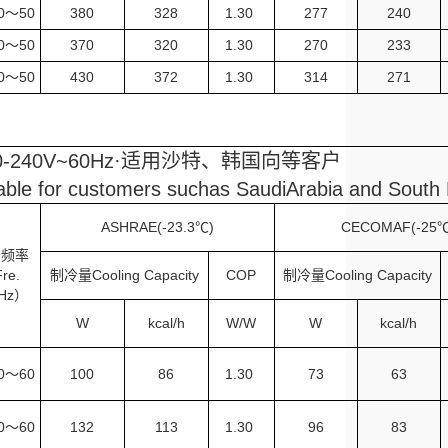
40～50
380
328
1.30
277
240
40～50
370
320
1.30
270
233
40～50
430
372
1.30
314
271
220-240V~60Hz·适用沙特、韩国向等客户
ble for customers suchas SaudiArabia and South
ASHRAE(-23.3℃)
CECOMAF(-25℃
～频率
Fre.
制冷量Cooling Capacity
COP
制冷量Cooling Capacity
Hz）
W
kcal/h
W/W
W
kcal/h
40～60
100
86
1.30
73
63
40～60
132
113
1.30
96
83