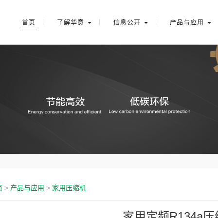
首页
了解华意
信息公开
产品与应用
页
>
产品与应用
>
家用压缩机
家用定频R134a