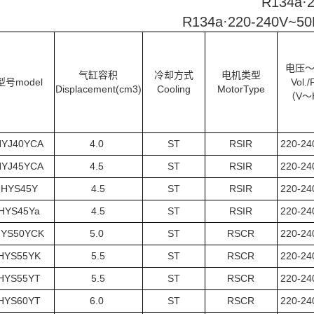
R134a
R134a·220-240V~50Hz
电压
气缸容积
冷却方式
电机类型
型号model
Vol./
Displacement(cm3)
Cooling
MotorType
（V～
HYJ40YCA
4.0
ST
RSIR
220-2
HYJ45YCA
4.5
ST
RSIR
220-2
HYS45Y
4.5
ST
RSIR
220-2
HYS45Ya
4.5
ST
RSIR
220-2
YS50YCK
5.0
ST
RSCR
220-2
HYS55YK
5.5
ST
RSCR
220-2
HYS55YT
5.5
ST
RSCR
220-2
HYS60YT
6.0
ST
RSCR
220-2