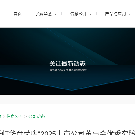
首页
了解华意
信息公开
产品与应用
页
>
信息公开
>
公司动态
长虹华意荣膺“2025上市公司董事会优秀实践