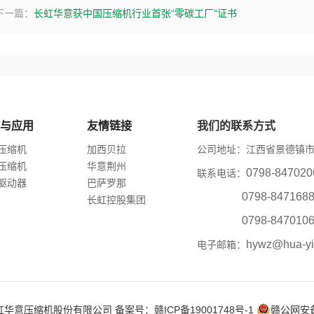
下一篇：
长虹华意获中国压缩机行业首张“零碳工厂”证书
与应用
友情链接
我们的联系方式
压缩机
加西贝拉
公司地址：江西省景德镇市
压缩机
华意荆州
0798-847
联系电话：
驱动器
巴萨罗那
0798-847168
长虹控股集团
0798-847010
hywz@hua-yi
电子邮箱：
019 长虹华意压缩机股份有限公司 备案号：赣ICP备19001748号-1
赣公网安备 