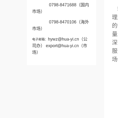
0798-8471688（国内
载
市场）
理
0798-8470106
（海外
的
市场）
量
hywz@hua-yi.cn
（公
电子邮箱：
深
司办）
export@hua-yi.cn
（市
服
场）
场