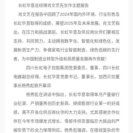
长虹华意总经理
肖文艺
先生
作主
题报告
肖文艺
在报告中回顾了2024年国内外环境、行业形势及
长虹华意取得的成绩，展望2025年及未来发展。
肖文艺
指
出，在压力和挑战面前，长虹华意及供应商伙伴们要相互
支持、共同努力，主动拥抱数字化、智能化和绿色化，发
展新质生产力，争做家电行业智能制造、绿色低碳的先行
者，为
中国制造业转型升级和高质量发展再作贡献！
四川长虹电子控股集团党委委员、董事，四川长虹
电器副总经理，长虹华意党委书记、董事长，加西贝拉董
事长杨秀彪致开幕词
杨秀彪在讲话中指出，长虹华意取得单月产量
破行
业
纪录、产销量再创历史新高、继续稳居行业第一的好成
绩，离不开各位供应商伙伴的大力支持。尤其感谢合作伙
伴在今年市场爆发式增长、零部件供货面临巨大挑战的严
峻形势下的全力保障供应。杨秀彪强调，在错综复杂的市