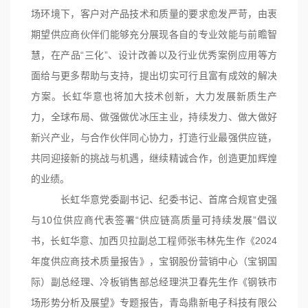
场环境下，客户对产品技术和质量的要求愈发严苛，由衷
期望供应商伙伴们能够充分展现各自的专业效能与前瞻智
慧，在产品“三化”、设计改善以及行业优秀案例应用等方
面给与更多帮助与支持，提出切实可行且富有成效的解决
方案。长虹华意也将加大技术创新，大力发展新质生产
力，全球布局、做
强做优冰压
主业，持续发力、做大做好
新兴产业，与合作伙伴同心协力，打造行业最强供应链，
共同迎接新的挑战与机遇，继续精诚合作，创造更加辉煌
的业绩。
长虹华意党委副书记、纪委书记、首席合
规官史强
与
10位供应商代表签署“供应链高质量可持续发展”倡议
书，长虹华意、加西贝拉副总工程师张韦林先生作《2024
年度供应商技术质量报告》，宝钢股份营销中心（宝钢国
际）副总经理、冷板销售部总经理洪卫春先生作《钢铁市
场形势分析及展望》
专题报告，青岛鼎新电子科技有限公