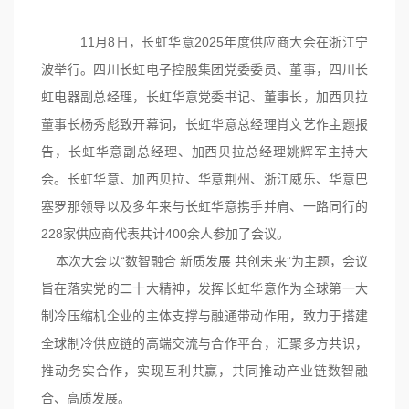
社会责任
11月8日，长虹华意2025年度供应
商大会
在浙江宁
波举行。四川长虹电子控股集团党委委员、董事，四川长
虹电器副总经理，
长虹华
意党委书记、董事长，加西贝拉
董事长杨秀彪致开幕词，长虹华意总经理肖文艺
作主
题报
告，长虹华意副总经理、加西贝拉总经理姚辉军主持大
会。长虹华意、加西贝拉、华意荆州、浙江威乐、华意巴
塞罗那领导以及多年来与长虹华意携手并肩、一路同行的
228家供应商代表共计400余人参加了会议。
本次大会以“数智融合 新质发展 共创未来”为主题，会议
旨在落实党的二十大精神，发挥长虹华意作为全球第一大
制冷压缩机企业的主体支撑与融通带动作用，致力于搭建
全球制冷供应链的高端交流与合作平台，汇聚多方共识，
推动务实合作，实现互利共赢，共同推动产业
链数智
融
合、高质发展。