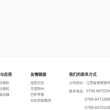
与应用
友情链接
我们的联系方式
压缩机
加西贝拉
公司地址：江西省景德镇市
压缩机
华意荆州
0798-847
联系电话：
驱动器
巴萨罗那
0798-847168
长虹控股集团
0798-847010