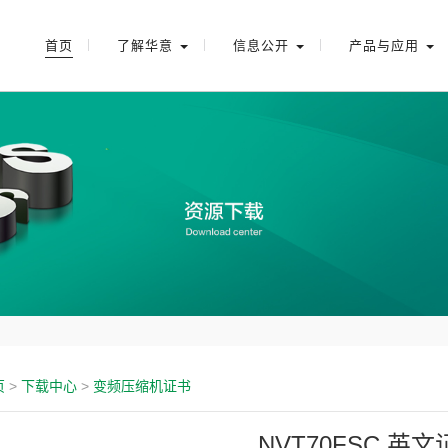
首页
了解华意
信息公开
产品与应用
页
>
下载中心
>
变频压缩机证书
NVT70FSC 英