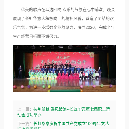
,
优美的歌声在耳边回响
欢乐的气氛在心中荡漾。晚会
展现了长虹华意人积极向上的精神风貌，营造了团结的欢
2020
乐气氛，为进一步增强企业凝聚力，决胜
，完成全年
生产经营目标而不懈努力。
上一篇：
披荆斩棘 乘风破浪--长虹华意第七届职工运
动会成功举办
下一篇：
长虹华意庆祝中国共产党成立100周年文艺