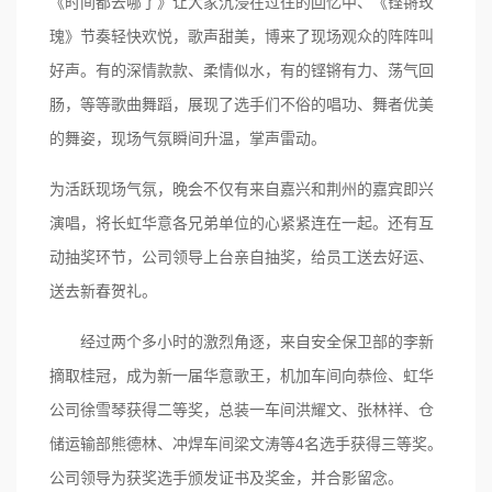
《时间都去哪了》让大家沉浸在过往的回忆中、《铿锵玫
瑰》节奏轻快欢悦，歌声甜美，博来了现场观众的阵阵叫
好声。有的深情款款、柔情似水，有的铿锵有力、荡气回
肠，等等歌曲舞蹈，展现了选手们不俗的唱功、舞者优美
的舞姿，现场气氛瞬间升温，掌声雷动。
为活跃现场气氛，晚会不仅有来自嘉兴和荆州的嘉宾即兴
演唱，将长虹华意各兄弟单位的心紧紧连在一起。还有互
动抽奖环节，公司领导上台亲自抽奖，给员工送去好运、
送去新春贺礼。
经过两个多小时的激烈角逐，来自安全保卫部的李新
摘取桂冠，成为新一届华意歌王，机加车间向恭俭、虹华
公司徐雪琴获得二等奖，总装一车间洪耀文、张林祥、仓
4
储运输部熊德林、冲焊车间梁文涛等
名选手获得三等奖。
公司领导为获奖选手颁发证书及奖金，并合影留念。