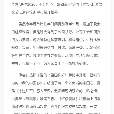
2020
OK
华意“决胜
，不忘初心，砥砺奋斗”迎春卡拉
比赛暨
文艺汇演在培训中心拉开帷幕。
虽然今年春节比往年时间提前近半个月，增加了晚会
的组织难度，但是晚会得到了公司领导、公司工会和团委
的大力支持，晚会筹备组超前谋划、积极组织，进行比赛
预选、复赛，组织舞蹈类节目排练、场地准备、后勤保障
等相关工作。各项工作井井有条，从项目立项到晚会成功
举办，仅仅一个月，为大家奉上了一场视听盛宴。
晚会在热情洋溢的《祖国你好》舞蹈中开场，铿锵有
力的《我的中国心》，唱出了每一个人赤诚的中国心、舞
蹈《十送红军》感人至深，激发起现场观众的共鸣之情、
古典舞《风飘絮》唯美至极、《红旗飘飘》积极向上的歌
曲旋律将现场调动起来，观众们跟着旋律唱起来、一首