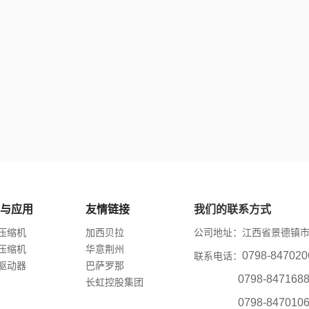
与应用
友情链接
我们的联系方式
压缩机
加西贝拉
公司地址：江西省景德镇市
压缩机
华意荆州
0798-847
联系电话：
驱动器
巴萨罗那
0798-847168
长虹控股集团
0798-847010