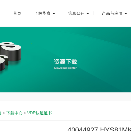
首页
了解华意
信息公开
产品与应用
页
>
下载中心
>
VDE认证证书
40044927 HYS81M