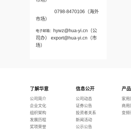
0798-8470106
（海外
市场）
hywz@hua-yi.cn
（公
电子邮箱：
司办）
export@hua-yi.cn
（市
场）
了解华意
信息公开
产品
公司简介
公司动态
家用
企业文化
证券公告
商用
组织架构
投资者关系
变频
发展历程
新闻活动
奖项荣誉
公示公告