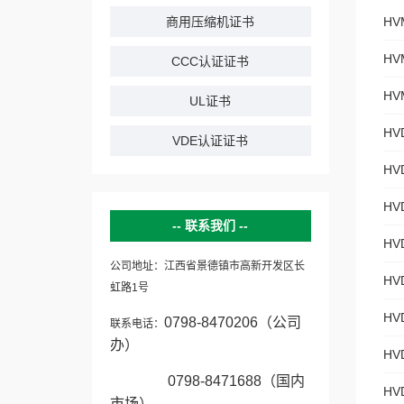
商用压缩机证书
HV
HV
CCC认证证书
HV
UL证书
HV
VDE认证证书
HV
HV
联系我们
HV
公司地址：江西省景德镇市高新开发区长
HV
虹路1号
HV
0798-8470206（公司
联系电话：
办）
HV
0798-8471688（国内
HV
市场）