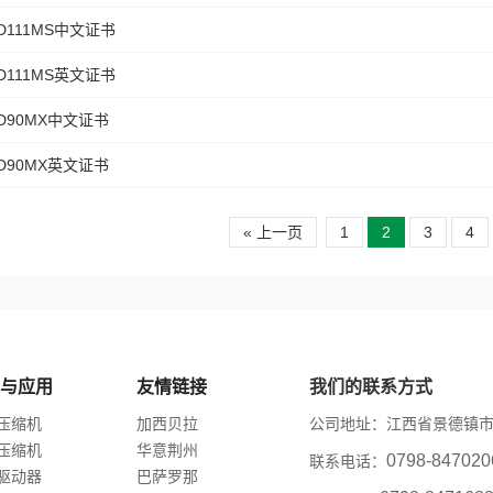
D111MS中文证书
D111MS英文证书
D90MX中文证书
D90MX英文证书
« 上一页
1
2
3
4
与应用
友情链接
我们的联系方式
压缩机
加西贝拉
公司地址：江西省景德镇市
压缩机
华意荆州
0798-847
联系电话：
驱动器
巴萨罗那