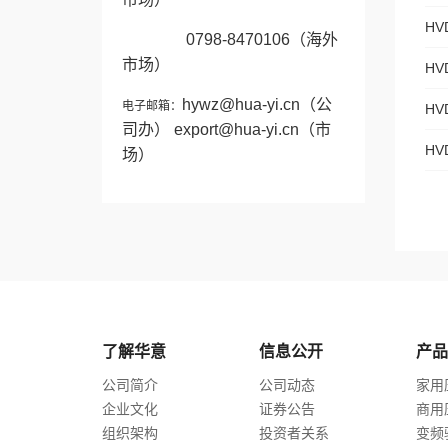
HV
0798-8470106
（海外
市场）
HV
hywz@hua-yi.cn
（公
电子邮箱：
HV
司办）
export@hua-yi.cn
（市
HV
场）
了解华意
信息公开
产品
公司简介
公司动态
家用
企业文化
证券公告
商用
组织架构
投资者关系
变频