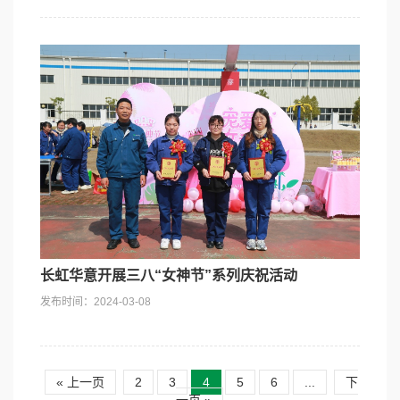
长虹华意开展三八“女神节”系列庆祝活动
发布时间：2024-03-08
« 上一页
2
3
4
5
6
...
下
一页 »